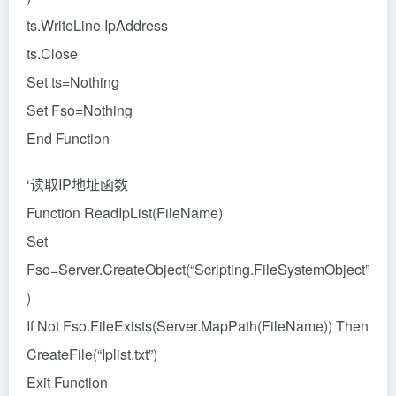
ts.WriteLine IpAddress
ts.Close
Set ts=Nothing
Set Fso=Nothing
End Function
‘读取IP地址函数
Function ReadIpList(FileName)
Set
Fso=Server.CreateObject(“Scripting.FileSystemObject”
)
If Not Fso.FileExists(Server.MapPath(FileName)) Then
CreateFile(“Iplist.txt”)
Exit Function