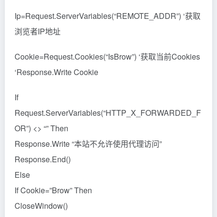
Ip=Request.ServerVariables(“REMOTE_ADDR”) ‘获取
浏览者IP地址
Cookie=Request.Cookies(“IsBrow”) ‘获取当前Cookies
‘Response.Write Cookie
If
Request.ServerVariables(“HTTP_X_FORWARDED_F
OR”) <> “” Then
Response.Write “本站不允许使用代理访问”
Response.End()
Else
If Cookie=”Brow” Then
CloseWindow()