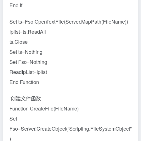
End If
Set ts=Fso.OpenTextFile(Server.MapPath(FileName))
Iplist=ts.ReadAll
ts.Close
Set ts=Nothing
Set Fso=Nothing
ReadIpList=Iplist
End Function
‘创建文件函数
Function CreateFile(FileName)
Set
Fso=Server.CreateObject(“Scripting.FileSystemObject”
)