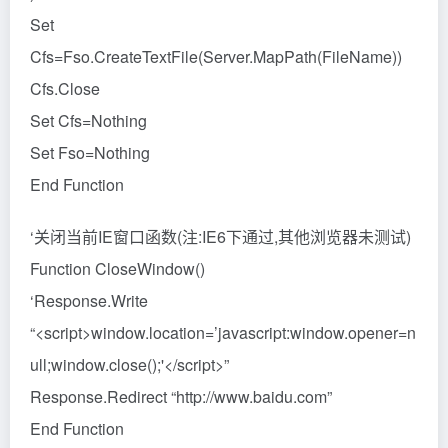
Set
Cfs=Fso.CreateTextFile(Server.MapPath(FileName))
Cfs.Close
Set Cfs=Nothing
Set Fso=Nothing
End Function
‘关闭当前IE窗口函数(注:IE6下通过,其他浏览器未测试)
Function CloseWindow()
‘Response.Write
“<script>window.location=’javascript:window.opener=n
ull;window.close();'</script>”
Response.Redirect “http://www.baidu.com”
End Function