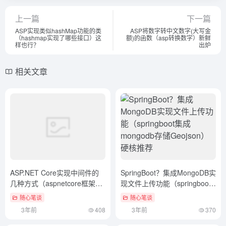
上一篇
下一篇
ASP实现类似hashMap功能的类
ASP将数字转中文数字(大写金
（hashmap实现了哪些接口）这
额)的函数（asp转换数字）新鲜
样也行？
出炉
相关文章
ASP.NET Core实现中间件的
SpringBoot？集成MongoDB实
几种方式（aspnetcore框架揭
现文件上传功能（springboot
秘pdf）越早知道越好
集成mongodb存储Geojson）
随心笔谈
随心笔谈
硬核推荐
3年前
408
3年前
370