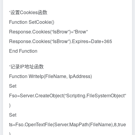
‘设置Cookies函数
Function SetCookie()
Response.Cookies(“IsBrow”)=”Brow”
Response.Cookies(“IsBrow”).Expires=Date+365
End Function
‘记录IP地址函数
Function WriteIp(FileName, IpAddress)
Set
Fso=Server.CreateObject(“Scripting.FileSystemObject”
)
Set
ts=Fso.OpenTextFile(Server.MapPath(FileName),8,true
)