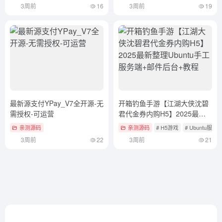
3周前
16
3周前
19
最新源支付YPay_V7全开源-无
开箱钓鱼手游【江湖大侠沈碧
需授权-可运营
君代金券内购H5】2025最新
整理Ubuntu手工服务端+邮件
亲测源码
亲测源码
# H5游戏
# Ubuntu服务
后台+教程
3周前
22
3周前
21