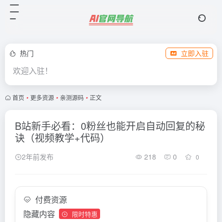
热门
立即入驻
欢迎入驻！
首页
•
更多资源
•
亲测源码
•
正文
B站新手必看：0粉丝也能开启自动回复的秘
诀（视频教学+代码）
2年前发布
218
0
0
付费资源
隐藏内容
限时特惠