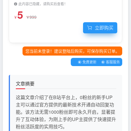
此内容已隐藏，请购买后查看！
5
999
￥
￥
立即购买
您当前未登录！建议登陆后购买，可保存购买订单。
免费更新
客服服务
文章摘要
这篇文章介绍了在B站平台上，0粉丝的新手UP
主可以通过官方提供的最新技术开通自动回复功
能。该方法无需1000粉丝即可永久开启，显著提
升了互动体验，为刚上手的UP主提供了快速提升
粉丝活跃度的实用技巧。