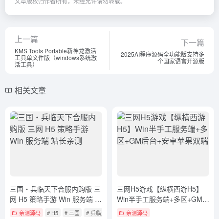
文章版权归作者所有，未经允许请勿转载。
上一篇
下一篇
KMS Tools Portable新神龙激活
2025AI程序源码全功能版支持多
工具单文件版（windows系统激
个国家语言开源版
活工具）
相关文章
三国・兵临天下合服内购版 三
三网H5游戏【纵横西游H5】
网 H5 策略手游 Win 服务端 站
Win半手工服务端+多区+GM后
长亲测
台+安卓苹果双端
亲测源码
# H5
# 三国
# 兵临天下
亲测源码