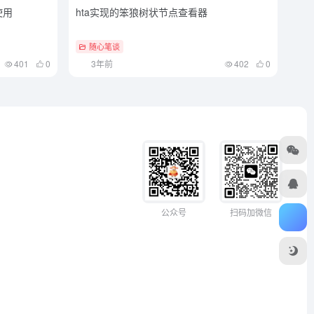
使用
hta实现的笨狼树状节点查看器
随心笔谈
401
0
3年前
402
0
扫码加微信
公众号