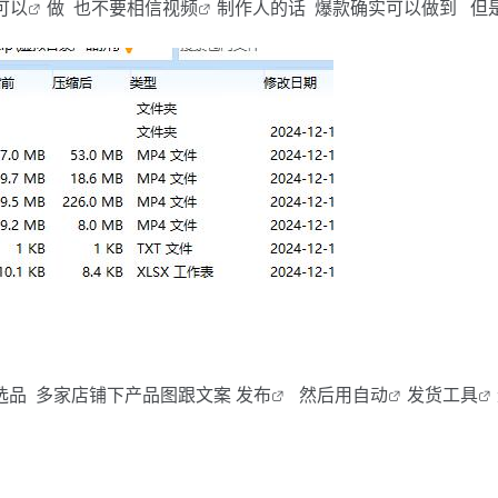
可以
做 也不要相信
视频
制作人的话 爆款确实可以做到 但
选品 多家店铺下产品图跟文案
发布
然后用
自动
发货
工具