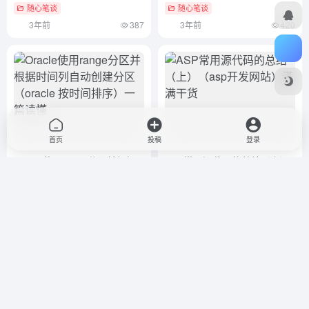
mongodb）满满干货
到
随心笔谈
随心笔谈
3年前
387
3年前
420
首页
投稿
登录
Oracle使用range分区并根据
ASP常用源代码的总结（上）
时间列自动创建分区（oracle
（asp开发网站）满满干货
按时间排序）一篇读懂
随心笔谈
随心笔谈
3年前
406
3年前
419