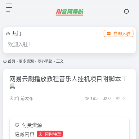
热门
立即入驻
欢迎入驻！
首页
•
更多资源
•
随心笔谈
•
正文
网易云刷播放教程音乐人挂机项目附脚本工
具
2年前发布
195
0
0
付费资源
隐藏内容
限时特惠