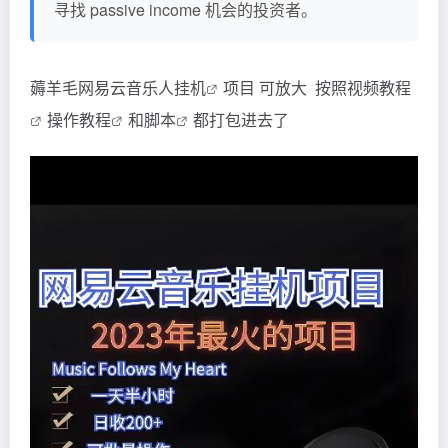
寻找 passive income 机会的投资者。
薅羊毛网易云音乐人
挂机
项目 可放大 按照
视频教程
操作
教程
和
脚本
都打包进去了