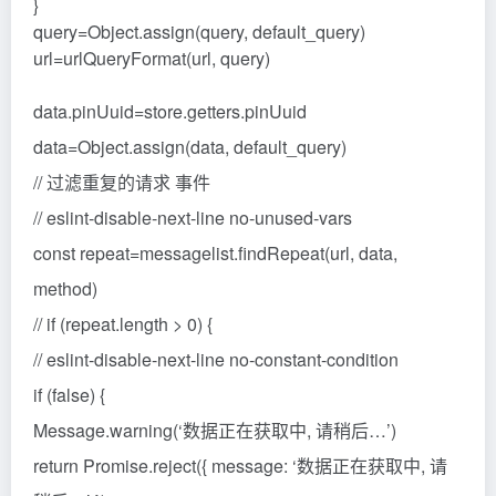
}
query=Object.assign(query, default_query)
url=urlQueryFormat(url, query)
data.pinUuid=store.getters.pinUuid
data=Object.assign(data, default_query)
// 过滤重复的请求 事件
// eslint-disable-next-line no-unused-vars
const repeat=messagelist.findRepeat(url, data,
method)
// if (repeat.length > 0) {
// eslint-disable-next-line no-constant-condition
if (false) {
Message.warning(‘数据正在获取中, 请稍后…’)
return Promise.reject({ message: ‘数据正在获取中, 请