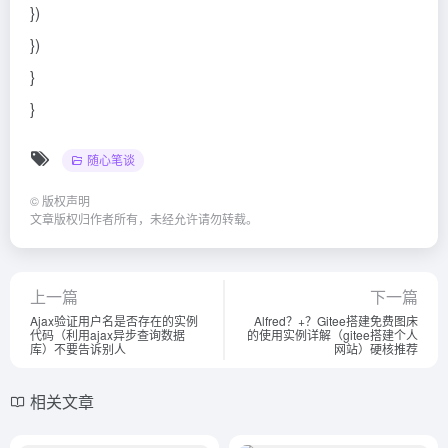
})
})
}
}
随心笔谈
©
版权声明
文章版权归作者所有，未经允许请勿转载。
上一篇
下一篇
Ajax验证用户名是否存在的实例
Alfred？+？Gitee搭建免费图床
代码（利用ajax异步查询数据
的使用实例详解（gitee搭建个人
库）不要告诉别人
网站）硬核推荐
相关文章