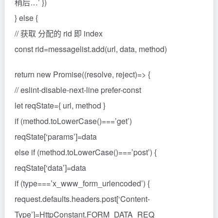
稍后…’ })
} else {
// 获取 分配的 rid 即 index
const rid=messagelist.add(url, data, method)
return new Promise((resolve, reject)=> {
// eslint-disable-next-line prefer-const
let reqState={ url, method }
if (method.toLowerCase()===’get’)
reqState[‘params’]=data
else if (method.toLowerCase()===’post’) {
reqState[‘data’]=data
if (type===’x_www_form_urlencoded’) {
request.defaults.headers.post[‘Content-
Type’]=HttpConstant.FORM_DATA_REQ