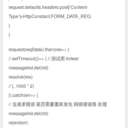
request.defaults.headers.post[‘Content-
Type’]=HttpConstant.FORM_DATA_REQ
}
}
request(reqState).then(res=> {
// setTimeout(()=> { // 测试用 fortest
messagelist.del(rid)
resolve(res)
// }, 1000 * 2)
}).catch(err=> {
// 当请求错误 是否需要重新发包 网络错误等 处理
messagelist.del(rid)
reject(err)