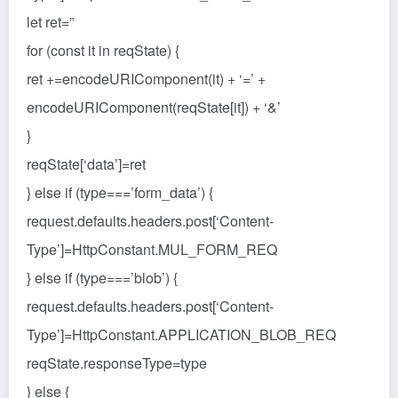
let ret=”
for (const it in reqState) {
ret +=encodeURIComponent(it) + ‘=’ +
encodeURIComponent(reqState[it]) + ‘&’
}
reqState[‘data’]=ret
} else if (type===’form_data’) {
request.defaults.headers.post[‘Content-
Type’]=HttpConstant.MUL_FORM_REQ
} else if (type===’blob’) {
request.defaults.headers.post[‘Content-
Type’]=HttpConstant.APPLICATION_BLOB_REQ
reqState.responseType=type
} else {