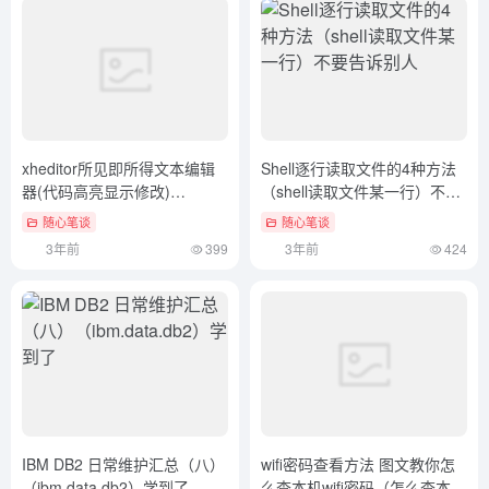
xheditor所见即所得文本编辑
Shell逐行读取文件的4种方法
器(代码高亮显示修改)
（shell读取文件某一行）不要
（xheduwifi）难以置信
告诉别人
随心笔谈
随心笔谈
3年前
399
3年前
424
IBM DB2 日常维护汇总（八）
wifi密码查看方法 图文教你怎
（ibm.data.db2）学到了
么查本机wifi密码（怎么查本机