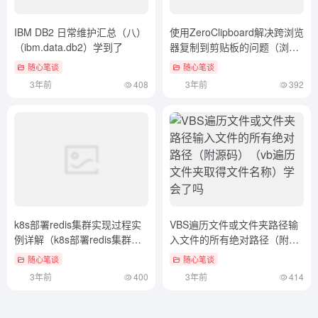
IBM DB2 日常维护汇总（八）
使用ZeroClipboard解决跨浏览
（ibm.data.db2）学到了
器复制到剪贴板的问题（浏览
器里的复制在哪找）速看
随心笔谈
随心笔谈
3年前
408
3年前
392
k8s部署redis集群实现过程实
VBS遍历文件或文件夹路径输
例详解（k8s部署redis集群外
入文件的所有绝对路径（附源
部访问）满满干货
码）（vb遍历文件夹取得文件
随心笔谈
随心笔谈
名称）学会了吗
3年前
400
3年前
414