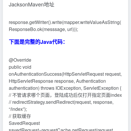
JacksonMaven地址
response.getWriter().write(mapper.writeValueAsString(
ResponseBo.ok(messsage, url)));
下面是完整的Java代码：
@Override
public void
onAuthenticationSuccess(HttpServletRequest request,
HttpServletResponse response, Authentication
authentication) throws IOException, ServletException {
// 不管请求哪个页面，登陆成功后仅打开指定页面index
// redirectStrategy.sendRedirect(request, response,
“/index”);
// 获取缓存
SavedRequest
savedRequest=requestCache.getRequest(request,