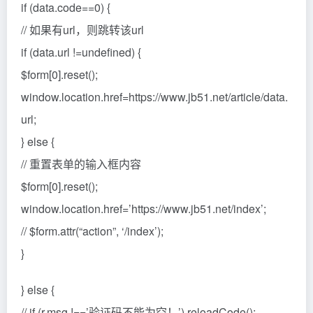
if (data.code==0) {
// 如果有url，则跳转该url
if (data.url !=undefined) {
$form[0].reset();
window.location.href=https://www.jb51.net/article/data.
url;
} else {
// 重置表单的输入框内容
$form[0].reset();
window.location.href=’https://www.jb51.net/index’;
// $form.attr(“action”, ‘/index’);
}
} else {
// if (r.msg !==’验证码不能为空！’) reloadCode();