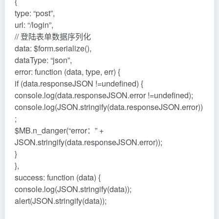
{
type: “post”,
url: “/login”,
// 登陆表单数据序列化
data: $form.serialize(),
dataType: “json”,
error: function (data, type, err) {
if (data.responseJSON !=undefined) {
console.log(data.responseJSON.error !=undefined);
console.log(JSON.stringify(data.responseJSON.error))
;
$MB.n_danger(“error：” +
JSON.stringify(data.responseJSON.error));
}
},
success: function (data) {
console.log(JSON.stringify(data));
alert(JSON.stringify(data));