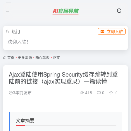
热门
立即入驻
欢迎入驻！
首页
•
更多资源
•
随心笔谈
•
正文
Ajax登陆使用Spring Security缓存跳转到登
陆前的链接（ajax实现登录）一篇读懂
3年前发布
418
0
0
文章摘要