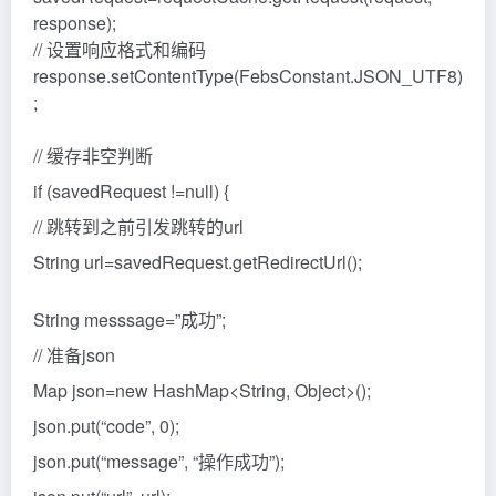
response);
// 设置响应格式和编码
response.setContentType(FebsConstant.JSON_UTF8)
;
// 缓存非空判断
if (savedRequest !=null) {
// 跳转到之前引发跳转的url
String url=savedRequest.getRedirectUrl();
String messsage=”成功”;
// 准备json
Map json=new HashMap<String, Object>();
json.put(“code”, 0);
json.put(“message”, “操作成功”);