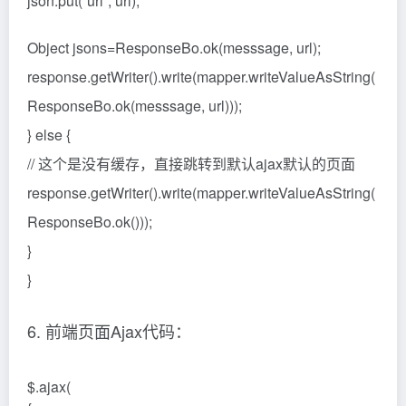
json.put(“url”, url);
Object jsons=ResponseBo.ok(messsage, url);
response.getWriter().write(mapper.writeValueAsString(
ResponseBo.ok(messsage, url)));
} else {
// 这个是没有缓存，直接跳转到默认ajax默认的页面
response.getWriter().write(mapper.writeValueAsString(
ResponseBo.ok()));
}
}
6. 前端页面Ajax代码：
$.ajax(