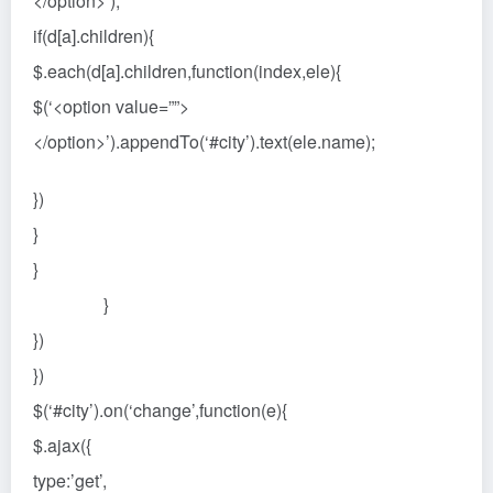
</option>’);
if(d[a].children){
$.each(d[a].children,function(index,ele){
$(‘<option value=””>
</option>’).appendTo(‘#city’).text(ele.name);
})
}
}
}
})
})
$(‘#city’).on(‘change’,function(e){
$.ajax({
type:’get’,