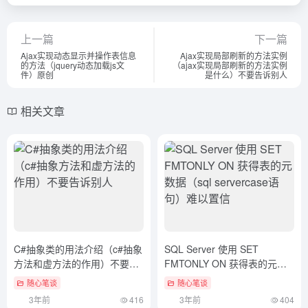
上一篇
下一篇
Ajax实现动态显示并操作表信息
Ajax实现局部刷新的方法实例
的方法（jquery动态加载js文
（ajax实现局部刷新的方法实例
件）原创
是什么）不要告诉别人
相关文章
C#抽象类的用法介绍（c#抽象
SQL Server 使用 SET
方法和虚方法的作用）不要告
FMTONLY ON 获得表的元数
诉别人
据（sql servercase语句）难
随心笔谈
随心笔谈
以置信
3年前
416
3年前
404