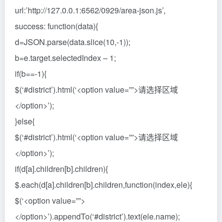
url:’http://127.0.0.1:6562/0929/area-json.js’,
success: function(data){
d=JSON.parse(data.slice(10,-1));
b=e.target.selectedIndex – 1;
if(b==-1){
$(‘#district’).html(‘<option value=””>请选择区域
</option>’);
}else{
$(‘#district’).html(‘<option value=””>请选择区域
</option>’);
if(d[a].children[b].children){
$.each(d[a].children[b].children,function(index,ele){
$(‘<option value=””>
</option>’).appendTo(‘#district’).text(ele.name);