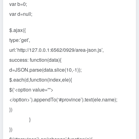
var b=0;
var d=null;
$.ajax({
type:’get’,
url:’http://127.0.0.1:6562/0929/area-json.js’,
success: function(data){
d=JSON.parse(data.slice(10,-1));
$.each(d,function(index,ele){
$(‘<option value=””>
</option>’).appendTo(‘#province’).text(ele.name);
})
}
})