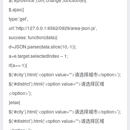
$(‘#province’).on(‘change’,function(e){
$.ajax({
type:’get’,
url:’http://127.0.0.1:6562/0929/area-json.js’,
success: function(data){
d=JSON.parse(data.slice(10,-1));
a=e.target.selectedIndex – 1;
if(a==-1){
$(‘#city’).html(‘<option value=””>请选择城市</option>’);
$(‘#district’).html(‘<option value=””>请选择区域
</option>’);
}else{
$(‘#city’).html(‘<option value=””>请选择城市</option>’);
$(‘#district’).html(‘<option value=””>请选择区域