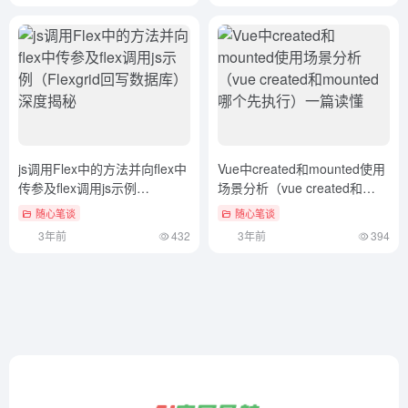
js调用Flex中的方法并向flex中
Vue中created和mounted使用
传参及flex调用js示例
场景分析（vue created和
（Flexgrid回写数据库）深度
mounted哪个先执行）一篇读
随心笔谈
随心笔谈
揭秘
懂
3年前
432
3年前
394