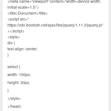
<meta name=”viewport” content=”width=device-width,
initial-scale=1.0″>
<title>Document</title>
<script src=”
https://cdn.bootcdn.net/ajax/libs/jquery/1.11.3/jquery.js”
></script>
<style>
div {
text-align: center;
}
select {
width: 150px;
height: 30px;
}
</style>
</head>