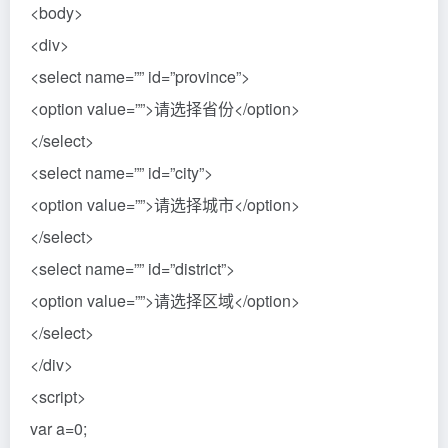
<body>
<div>
<select name=”” id=”province”>
<option value=””>请选择省份</option>
</select>
<select name=”” id=”city”>
<option value=””>请选择城市</option>
</select>
<select name=”” id=”district”>
<option value=””>请选择区域</option>
</select>
</div>
<script>
var a=0;