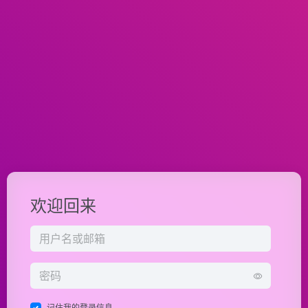
欢迎回来
记住我的登录信息